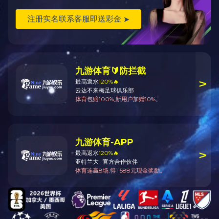
美国大凤爪
带骨猪排
上一