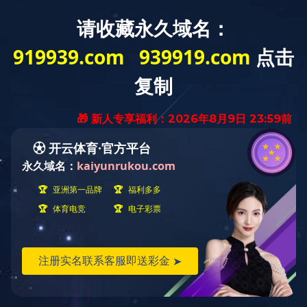
首
——
首页
ꄲ
产品展示
绿色蔬果系列
猪肉分割产品
牛肉产