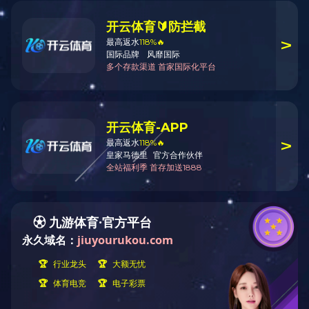
水产海鲜品
冰鲜冷冻系列
猪舌头
猪软骨