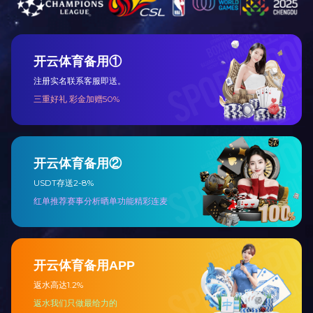
首页
公司介绍
021-60491998
松江区沪松公路11
版权所有：
m
服务官网