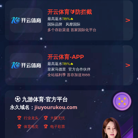
넳
羊脊骨，