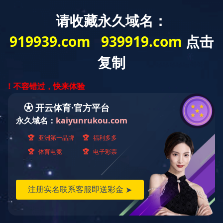
首
넳
首页
ꄲ
羊脊骨，进口羊脊骨全国送货