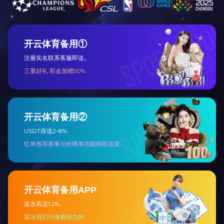
前一个：
仔鹅
ꄴ
后一个：
鸭肉分割品
ꄲ
首页
公司介绍